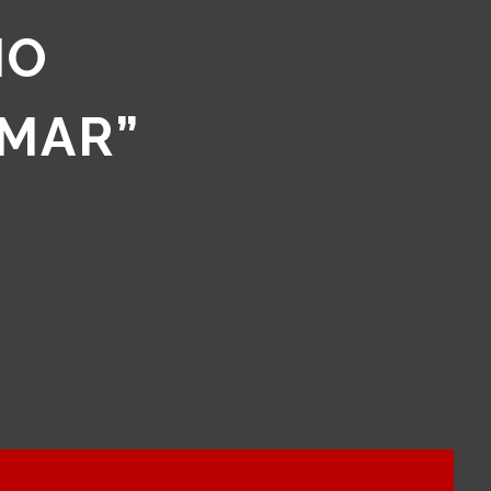
NO
AMAR”