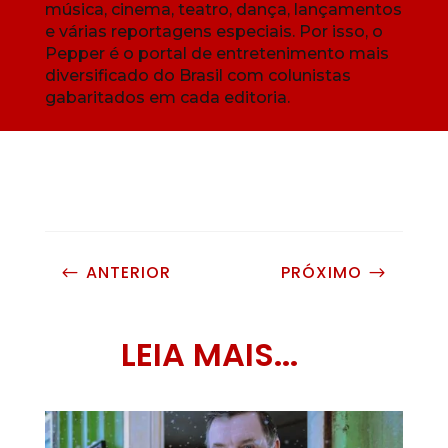
música, cinema, teatro, dança, lançamentos
e várias reportagens especiais. Por isso, o
Pepper é o portal de entretenimento mais
diversificado do Brasil com colunistas
gabaritados em cada editoria.
ANTERIOR
PRÓXIMO
#
$
LEIA MAIS...