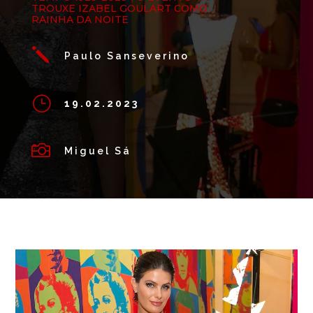
TROUXE IZABEL GOULART COMO
RAINHA DA NOITE
j
Paulo Sanseverino
}
19.02.2023

Miguel Sá