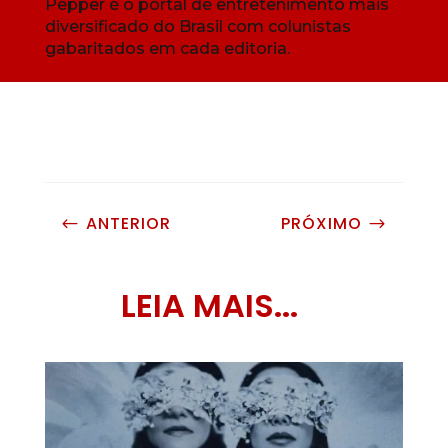
Pepper é o portal de entretenimento mais
diversificado do Brasil com colunistas
gabaritados em cada editoria.
ANTERIOR
PRÓXIMO
#
$
LEIA MAIS...