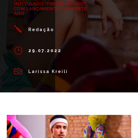
INTITULADO “FIM DO MUNDO”,
COM LANÇAMENTO PARA ESTE
ANO
j
Redação
}
29.07.2022

Larissa Kreili