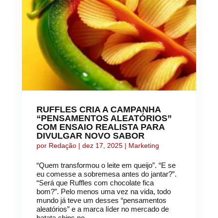
RUFFLES CRIA A CAMPANHA
“PENSAMENTOS ALEATÓRIOS”
COM ENSAIO REALISTA PARA
DIVULGAR NOVO SABOR
por
Redação
|
dez 17, 2025
|
Marketing
“Quem transformou o leite em queijo”. “E se
eu comesse a sobremesa antes do jantar?”.
“Será que Ruffles com chocolate fica
bom?”. Pelo menos uma vez na vida, todo
mundo já teve um desses “pensamentos
aleatórios” e a marca líder no mercado de
batata chips no...