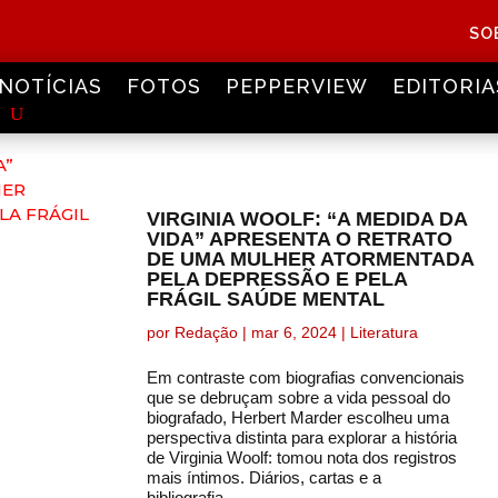
SO
NOTÍCIAS
FOTOS
PEPPERVIEW
EDITORIA
VIRGINIA WOOLF: “A MEDIDA DA
VIDA” APRESENTA O RETRATO
DE UMA MULHER ATORMENTADA
PELA DEPRESSÃO E PELA
FRÁGIL SAÚDE MENTAL
por
Redação
|
mar 6, 2024
|
Literatura
Em contraste com biografias convencionais
que se debruçam sobre a vida pessoal do
biografado, Herbert Marder escolheu uma
perspectiva distinta para explorar a história
de Virginia Woolf: tomou nota dos registros
mais íntimos. Diários, cartas e a
bibliografia...