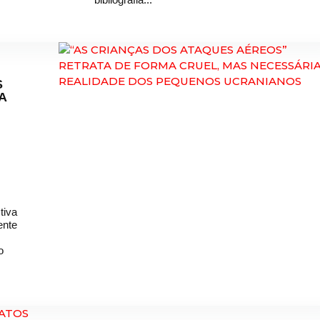
S
A
tiva
ente
o