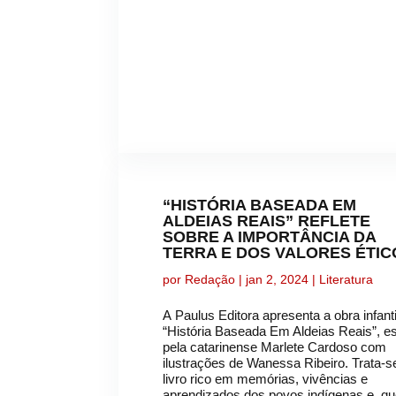
“HISTÓRIA BASEADA EM
ALDEIAS REAIS” REFLETE
SOBRE A IMPORTÂNCIA DA
TERRA E DOS VALORES ÉTIC
por
Redação
|
jan 2, 2024
|
Literatura
A Paulus Editora apresenta a obra infanti
“História Baseada Em Aldeias Reais”, es
pela catarinense Marlete Cardoso com
ilustrações de Wanessa Ribeiro. Trata-
livro rico em memórias, vivências e
aprendizados dos povos indígenas e, q