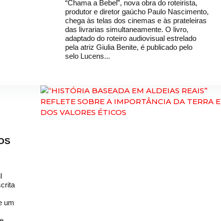
“Chama a Bebel”, nova obra do roteirista,
produtor e diretor gaúcho Paulo Nascimento,
chega às telas dos cinemas e às prateleiras
das livrarias simultaneamente. O livro,
adaptado do roteiro audiovisual estrelado
pela atriz Giulia Benite, é publicado pelo
selo Lucens...
OS
l
crita
se um
ue