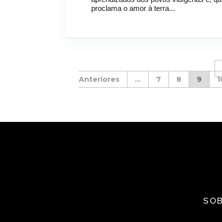
proclama o amor à terra...
...
7
8
9
1
SOB