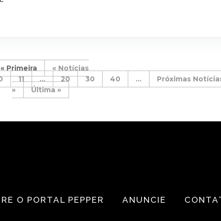
« Primeira
«
0
11
...
20
30
40
...
»
Última »
RE O PORTAL PEPPER
ANUNCIE
CONTA