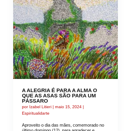
A ALEGRIA É PARA A ALMA O
QUE AS ASAS SÃO PARA UM
PÁSSARO
por
Izabel Litieri
|
maio 15, 2024
|
Espiritualidarte
Aproveito o dia das mães, comemorado no
último domingo (12), para agradecer e