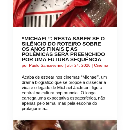
“MICHAEL”: RESTA SABER SE O
SILÊNCIO DO ROTEIRO SOBRE
OS ANOS FINAIS E AS
POLÊMICAS SERÁ PREENCHIDO
POR UMA FUTURA SEQUÊNCIA
por
Paulo Sanseverino
|
abr 24, 2026
|
Cinema
Acaba de estrear nos cinemas “Michael”, um
drama biográfico que se propõe a dissecar a
vida e o legado de Michael Jackson, figura
central na cultura pop mundial. O longa
carrega uma expectativa estratosférica, não
apenas pelo tema, mas pela escolha do
protagonista:...