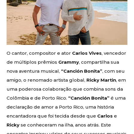
O cantor, compositor e ator
Carlos Vives
, vencedor
de múltiplos prêmios
Grammy
, compartilha sua
nova aventura musical,
“Canción Bonita”
, com seu
amigo, o renomado artista global,
Ricky Martin
, em
uma poderosa colaboração que combina sons da
Colômbia e de Porto Rico.
“Canción Bonita”
é uma
declaração de amor a Porto Rico, uma história
encantadora que foi tecida desde que
Carlos
e
Ricky
se conheceram na ilha, anos atrás. Este
encontro inspirou vários de seus sucessos musicais