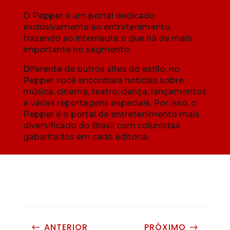
O Pepper é um portal dedicado
exclusivamente ao entretenimento,
trazendo ao internauta o que há de mais
importante no segmento.
Diferente de outros sites do estilo, no
Pepper você encontrará notícias sobre
música, cinema, teatro, dança, lançamentos
e várias reportagens especiais. Por isso, o
Pepper é o portal de entretenimento mais
diversificado do Brasil com colunistas
gabaritados em cada editoria.
ANTERIOR
PRÓXIMO
#
$