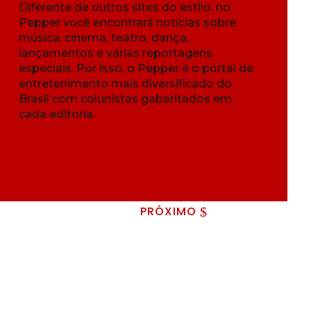
Diferente de outros sites do estilo, no
Pepper você encontrará notícias sobre
música, cinema, teatro, dança,
lançamentos e várias reportagens
especiais. Por isso, o Pepper é o portal de
entretenimento mais diversificado do
Brasil com colunistas gabaritados em
cada editoria.
PRÓXIMO
$