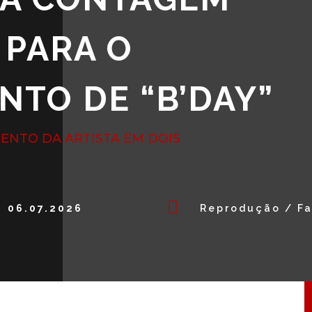
 PARA O
TO DE “B’DAY”
ENTO DA ARTISTA EM DOIS

06.07.2026
Reprodução / F