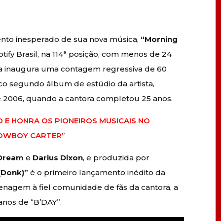
nto inesperado de sua nova música,
“Morning
tify Brasil, na 114ª posição, com menos de 24
aixa inaugura uma contagem regressiva de 60
nico segundo álbum de estúdio da artista,
 2006, quando a cantora completou 25 anos.
E HONRA OS PIONEIROS MUSICAIS NO
COWBOY CARTER”
-Dream
e
Darius Dixon
, e produzida por
(Donk)”
é o primeiro lançamento inédito da
menagem à fiel comunidade de fãs da cantora, a
 anos de “B’DAY”.