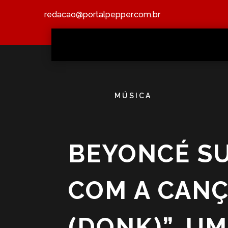
redacao@portalpepper.com.br
MÚSICA
BEYONCÉ SU
COM A CAN
(DONK)”, U