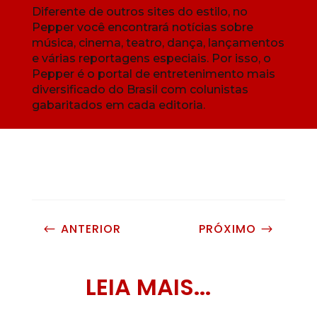
Diferente de outros sites do estilo, no
Pepper você encontrará notícias sobre
música, cinema, teatro, dança, lançamentos
e várias reportagens especiais. Por isso, o
Pepper é o portal de entretenimento mais
diversificado do Brasil com colunistas
gabaritados em cada editoria.
ANTERIOR
PRÓXIMO
#
$
LEIA MAIS...