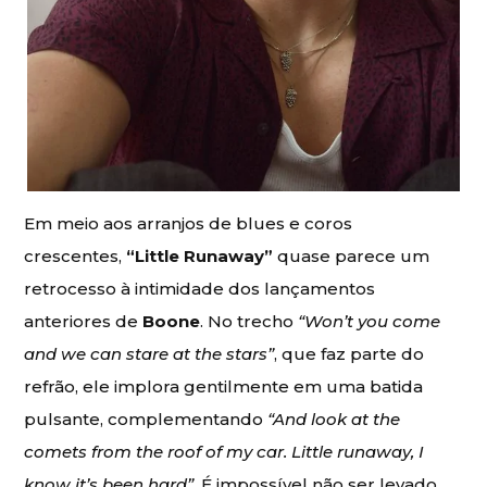
Em meio aos arranjos de blues e coros
crescentes,
“Little Runaway”
quase parece um
retrocesso à intimidade dos lançamentos
anteriores de
Boone
. No trecho
“Won’t you come
and we can stare at the stars”
, que faz parte do
refrão, ele implora gentilmente em uma batida
pulsante, complementando
“And look at the
comets from the roof of my car. Little runaway, I
know it’s been hard”
. É impossível não ser levado