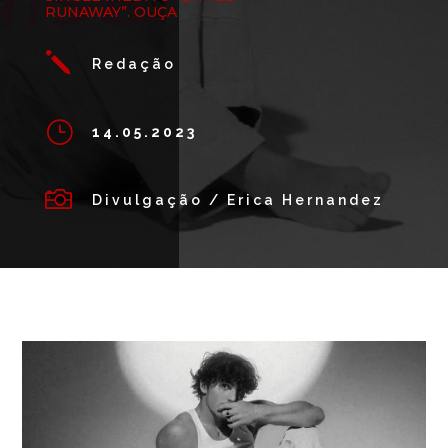
RUNAWAY”. OUÇA
j
Redação
}
14.05.2023

Divulgação / Erica Hernandez