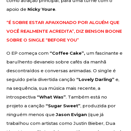
como atração principal, para uma turnê com o
apoio de
Nicky Youre
.
“É SOBRE ESTAR APAIXONADO POR ALGUÉM QUE
VOCÊ REALMENTE ACREDITA”, DIZ BENSON BOONE
SOBRE O SINGLE “BEFORE YOU”
O EP começa com
“Coffee Cake”,
um fascinante e
barulhento devaneio sobre cafés da manhã
descontraídos e conversas animadas. O single é
seguido pela divertida canção
“Lovely Darling”
e,
na sequência, sua música mais recente, a
introspectiva
“What Was”
.
Também está no
projeto a canção
“Sugar Sweet”
, produzida por
ninguém menos que
Jason Evigan
(que já
trabalhou com artistas como Justin Bieber, Dua