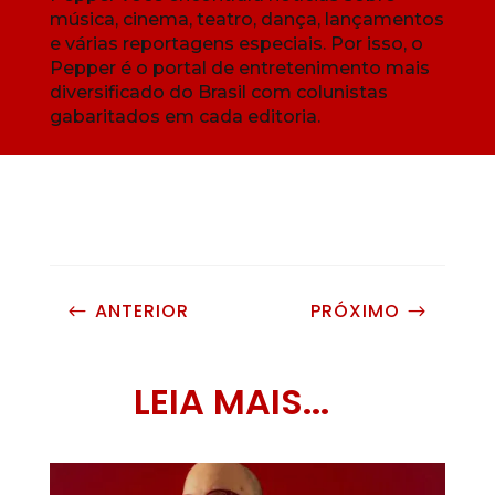
música, cinema, teatro, dança, lançamentos
e várias reportagens especiais. Por isso, o
Pepper é o portal de entretenimento mais
diversificado do Brasil com colunistas
gabaritados em cada editoria.
ANTERIOR
PRÓXIMO
#
$
LEIA MAIS...