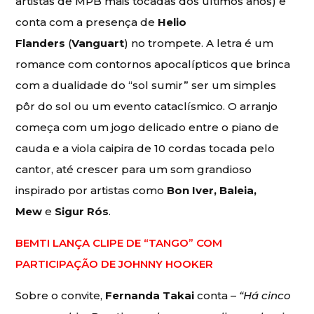
artistas de MPB mais tocadas dos últimos anos) e
conta com a presença de
Helio
Flanders
(
Vanguart
) no trompete. A letra é um
romance com contornos apocalípticos que brinca
com a dualidade do “sol sumir” ser um simples
pôr do sol ou um evento cataclísmico. O arranjo
começa com um jogo delicado entre o piano de
cauda e a viola caipira de 10 cordas tocada pelo
cantor, até crescer para um som grandioso
inspirado por artistas como
Bon Iver, Baleia,
Mew
e
Sigur Rós
.
BEMTI LANÇA CLIPE DE “TANGO” COM
PARTICIPAÇÃO DE JOHNNY HOOKER
Sobre o convite,
Fernanda Takai
conta –
“Há cinco