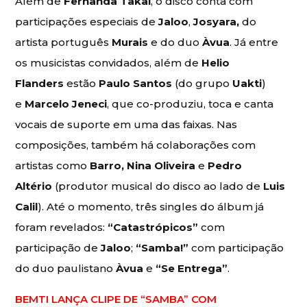
Além de
Fernanda Takai
, o disco conta com
participações especiais de
Jaloo
,
Josyara,
do
artista português
Murais
e do duo
Àvua
. Já entre
os musicistas convidados, além de
Helio
Flanders
estão
Paulo Santos
(do grupo
Uakti
)
e
Marcelo Jeneci
, que co-produziu, toca e canta
vocais de suporte em uma das faixas. Nas
composições, também há colaborações com
artistas como
Barro, Nina Oliveira
e
Pedro
Altério
(produtor musical do disco ao lado de
Luis
Calil
). Até o momento, três singles do álbum já
foram revelados:
“Catastrópicos”
com
participação de
Jaloo
;
“Samba!”
com participação
do duo paulistano
Àvua
e
“Se Entrega”
.
BEMTI LANÇA CLIPE DE “SAMBA” COM