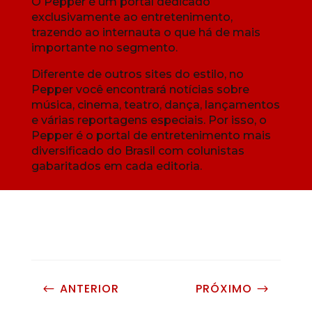
O Pepper é um portal dedicado
exclusivamente ao entretenimento,
trazendo ao internauta o que há de mais
importante no segmento.
Diferente de outros sites do estilo, no
Pepper você encontrará notícias sobre
música, cinema, teatro, dança, lançamentos
e várias reportagens especiais. Por isso, o
Pepper é o portal de entretenimento mais
diversificado do Brasil com colunistas
gabaritados em cada editoria.
ANTERIOR
PRÓXIMO
#
$