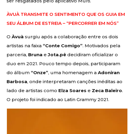
ser resgatados pelo aplicativo Multi.
ÀVUÀ TRANSMITE O SENTIMENTO QUE OS GUIA EM
SEU ÁLBUM DE ESTREIA – “PERCORRER EM NÓS”
O
Àvuà
surgiu após a colaboração entre os dois
artistas na faixa
“Conte Comigo”
. Motivados pela
parceria,
Bruna
e
Jota.pê
decidiram oficializar o
duo em 2021. Pouco tempo depois, participaram
do álbum
“Onze”
, uma homenagem a
Adoniran
Barbosa
, onde interpretaram canções inéditas ao
lado de artistas como
Elza Soares
e
Zeca Baleiro
.
O projeto foi indicado ao Latin Grammy 2021.