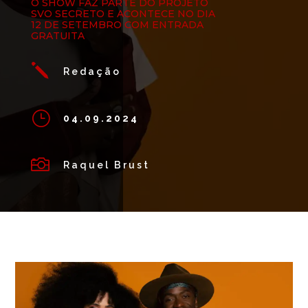
O SHOW FAZ PARTE DO PROJETO
SVO SECRETO E ACONTECE NO DIA
12 DE SETEMBRO COM ENTRADA
GRATUITA
j
Redação
}
04.09.2024

Raquel Brust