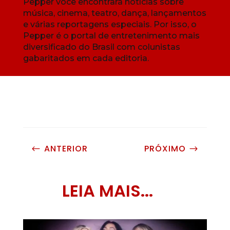
Pepper você encontrará notícias sobre
música, cinema, teatro, dança, lançamentos
e várias reportagens especiais. Por isso, o
Pepper é o portal de entretenimento mais
diversificado do Brasil com colunistas
gabaritados em cada editoria.
ANTERIOR
PRÓXIMO
#
$
LEIA MAIS...