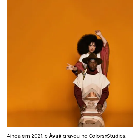
Ainda em 2021, o
Àvuà
gravou no ColorsxStudios,