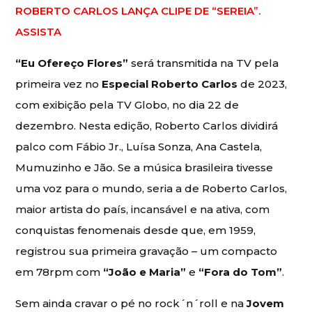
ROBERTO CARLOS LANÇA CLIPE DE “SEREIA”.
ASSISTA
“Eu Ofereço Flores”
será transmitida na TV pela
primeira vez no
Especial Roberto Carlos
de 2023,
com exibição pela TV Globo, no dia 22 de
dezembro. Nesta edição, Roberto Carlos dividirá
palco com Fábio Jr., Luísa Sonza, Ana Castela,
Mumuzinho e Jão. Se a música brasileira tivesse
uma voz para o mundo, seria a de Roberto Carlos,
maior artista do país, incansável e na ativa, com
conquistas fenomenais desde que, em 1959,
registrou sua primeira gravação – um compacto
em 78rpm com
“João e Maria”
e
“Fora do Tom”
.
Sem ainda cravar o pé no rock´n´roll e na
Jovem