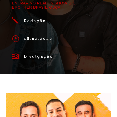
ENTRAR NO REALITY SHOW BIG
BROTHER BRASIL. OUÇA
j
Redação
}
18.02.2022

Divulgação