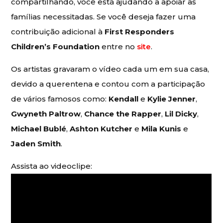
compartilhando, você está ajudando a apoiar as
famílias necessitadas. Se você deseja fazer uma
contribuição adicional à
First Responders
Children’s Foundation
entre no
site
.
Os artistas gravaram o vídeo cada um em sua casa,
devido a querentena e contou com a participação
de vários famosos como:
Kendall
e
Kylie Jenner
,
Gwyneth Paltrow
,
Chance the Rapper
,
Lil Dicky
,
Michael Bublé
,
Ashton Kutcher
e
Mila Kunis
e
Jaden Smith
.
Assista ao videoclipe: