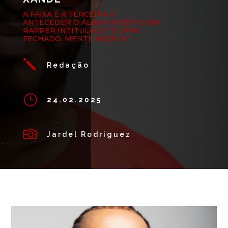
A FAIXA É A TERCEIRA A
ANTECEDER O ÁLBUM INÉDITO DO
RAPPER INTITULADO “CORPO
FECHADO, MENTE ABERTA”
j
Redação
}
24.02.2025

Jardel Rodriguez