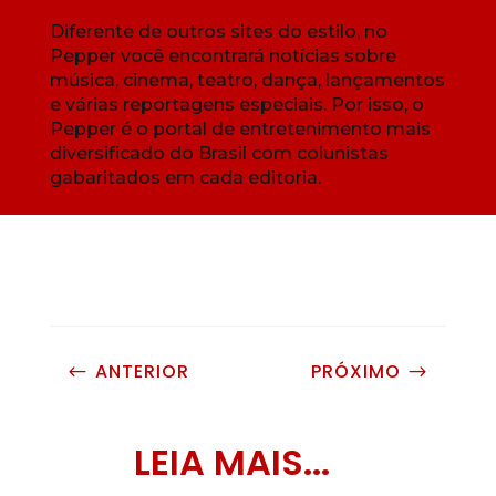
Diferente de outros sites do estilo, no
Pepper você encontrará notícias sobre
música, cinema, teatro, dança, lançamentos
e várias reportagens especiais. Por isso, o
Pepper é o portal de entretenimento mais
diversificado do Brasil com colunistas
gabaritados em cada editoria.
ANTERIOR
PRÓXIMO
#
$
LEIA MAIS...