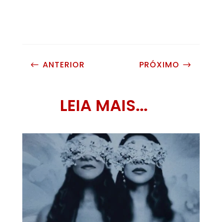
ANTERIOR
PRÓXIMO
#
$
LEIA MAIS...