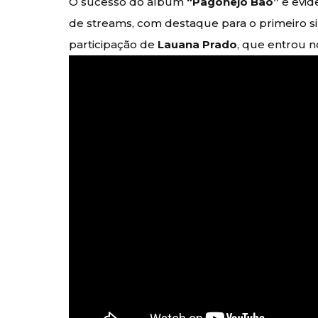
O sucesso do álbum
“Pagonejo Bão”
é evid
de streams, com destaque para o primeiro s
participação de
Lauana Prado
, que entrou n