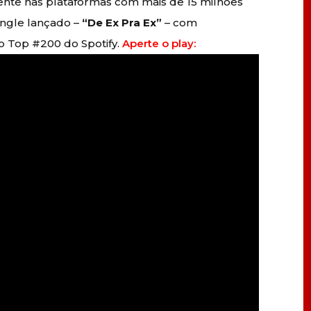
ente nas plataformas com mais de 15 milhões
ingle lançado –
“De Ex Pra Ex”
– com
o Top #200 do Spotify.
Aperte o play: