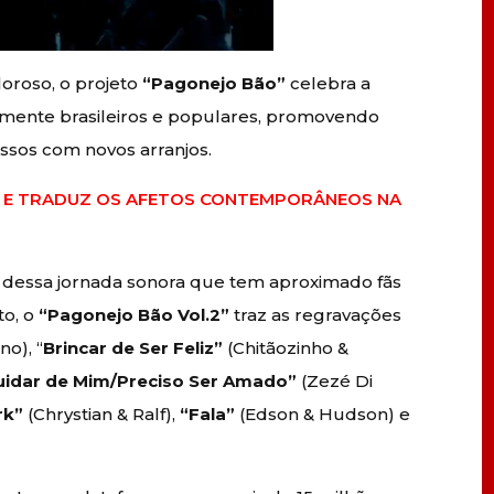
oroso, o projeto
“Pagonejo Bão”
celebra a
amente brasileiros e populares, promovendo
ssos com novos arranjos.
E E TRADUZ OS AFETOS CONTEMPORÂNEOS NA
 dessa jornada sonora que tem aproximado fãs
to, o
“Pagonejo Bão Vol.2”
traz as regravações
no), “
Brincar de Ser Feliz”
(Chitãozinho &
idar de Mim/Preciso Ser Amado”
(Zezé Di
rk”
(Chrystian & Ralf),
“Fala”
(Edson & Hudson) e
.