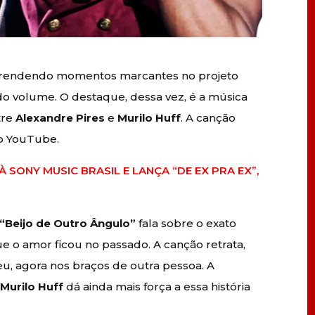
e rendendo momentos marcantes no projeto
o volume. O destaque, dessa vez, é a música
tre
Alexandre Pires
e
Murilo Huff
. A canção
no YouTube.
 SONY MUSIC BRASIL E LANÇA “DE EX PRA EX”,
“Beijo de Outro Ângulo”
fala sobre o exato
o amor ficou no passado. A canção retrata,
seu, agora nos braços de outra pessoa. A
e
Murilo Huff
dá ainda mais força a essa história