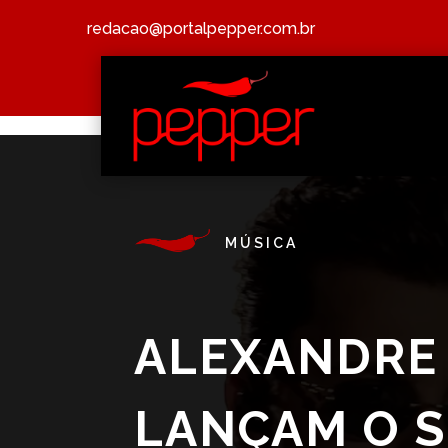
redacao@portalpepper.com.br
MÚSICA
ALEXANDRE 
LANÇAM O S