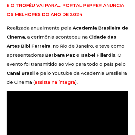
E O TROFÉU VAI PARA… PORTAL PEPPER ANUNCIA
OS MELHORES DO ANO DE 2024
Realizada anualmente pela
Academia Brasileira de
Cinema
, a cerimônia aconteceu na
Cidade das
Artes Bibi Ferreira
, no Rio de Janeiro, e teve como
apresentadoras
Barbara Paz
e
Isabel Fillardis
. O
evento foi transmitido ao vivo para todo o país pelo
Canal Brasil
e pelo Youtube da Academia Brasileira
de Cinema (
assista na íntegra
).