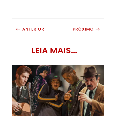
ANTERIOR
PRÓXIMO
#
$
LEIA MAIS...