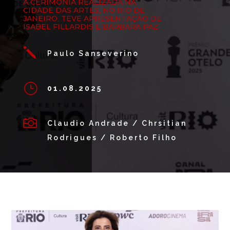
A CERIMÔNIA REALIZADA NA
CIDADE DAS ARTES, NO RIO DE
JANEIRO, TEVE APRESENTAÇÃO DE
ISABEL FILLARDIS E BARBARA PAZ
j
Paulo Sanseverino
}
01.08.2025

Claudio Andrade / Chrsitian
Rodrigues / Roberto Filho