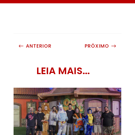
ANTERIOR
PRÓXIMO
#
$
LEIA MAIS...