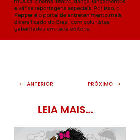
música, cinema, teatro, dança, lançamentos
e várias reportagens especiais. Por isso, o
Pepper é o portal de entretenimento mais
diversificado do Brasil com colunistas
gabaritados em cada editoria.
ANTERIOR
PRÓXIMO
#
$
LEIA MAIS...