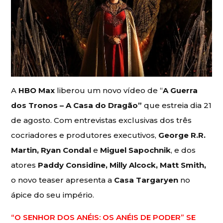
A
HBO Max
liberou um novo vídeo de “
A Guerra
dos Tronos – A Casa do Dragão”
que estreia dia 21
de agosto. Com entrevistas exclusivas dos três
cocriadores e produtores executivos,
George R.R.
Martin, Ryan Condal
e
Miguel Sapochnik
, e dos
atores
Paddy Considine, Milly Alcock, Matt Smith,
o novo teaser apresenta a
Casa Targaryen
no
ápice do seu império.
“O SENHOR DOS ANÉIS: OS ANÉIS DE PODER” SE