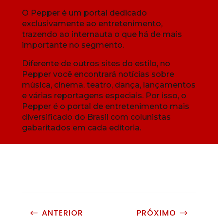
O Pepper é um portal dedicado
exclusivamente ao entretenimento,
trazendo ao internauta o que há de mais
importante no segmento.
Diferente de outros sites do estilo, no
Pepper você encontrará notícias sobre
música, cinema, teatro, dança, lançamentos
e várias reportagens especiais. Por isso, o
Pepper é o portal de entretenimento mais
diversificado do Brasil com colunistas
gabaritados em cada editoria.
ANTERIOR
PRÓXIMO
#
$