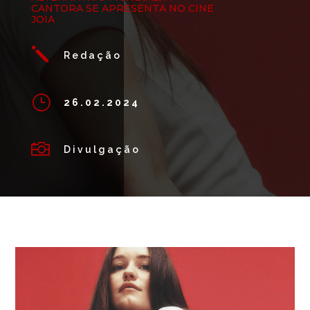
CANTORA SE APRESENTA NO CINE
JOIA
j
Redação
}
26.02.2024

Divulgação