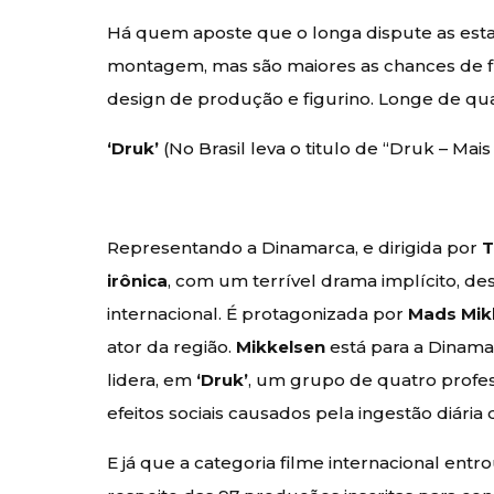
Há quem aposte que o longa dispute as esta
montagem, mas são maiores as chances de fig
design de produção e figurino. Longe de qu
‘Druk’
(No Brasil leva o titulo de “Druk – Ma
Representando a Dinamarca, e dirigida por
T
irônica
, com um terrível drama implícito, d
internacional. É protagonizada por
Mads Mik
ator da região.
Mikkelsen
está para a Dinam
lidera, em
‘Druk’
, um grupo de quatro profe
efeitos sociais causados pela ingestão diária 
E já que a categoria filme internacional en