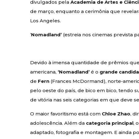
divulgados pela
Academia de Artes e Ciênc
de março, enquanto a cerimônia que revelar
Los Angeles.
‘
Nomadland’
(estreia nos cinemas prevista pa
Devido à imensa quantidade de prêmios que 
americana,
‘Nomadland’
é o
grande candid
de
Fern
(Frances McDormand), norte-americ
pelo oeste do país, de bico em bico, tendo 
de vitória nas seis categorias em que deve se
O maior favoritismo está com
Chloe Zhao
, d
adolescência. Além da
categoria principal
, 
adaptado, fotografia e montagem. E ainda p