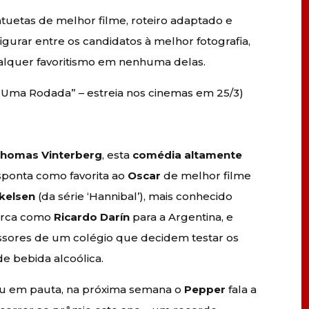
tuetas de melhor filme, roteiro adaptado e
urar entre os candidatos à melhor fotografia,
alquer favoritismo em nenhuma delas.
is Uma Rodada” – estreia nos cinemas em 25/3)
homas Vinterberg
, esta
comédia altamente
esponta como favorita ao
Oscar
de melhor filme
kelsen
(da série ‘Hannibal’), mais conhecido
arca como
Ricardo Darín
para a Argentina, e
ssores de um colégio que decidem testar os
de bebida alcoólica.
trou em pauta, na próxima semana o
Pepper
fala a