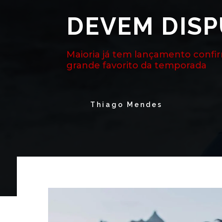
DEVEM DISP
Maioria já tem lançamento confir
grande favorito da temporada
Thiago Mendes