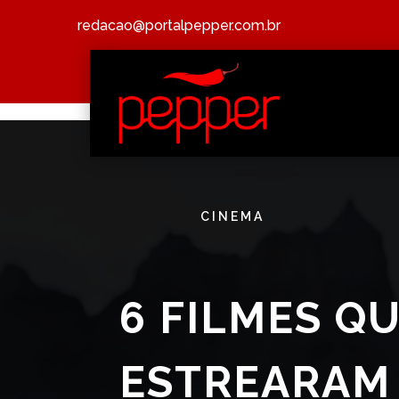
redacao@portalpepper.com.br
CINEMA
6 FILMES Q
ESTREARAM 