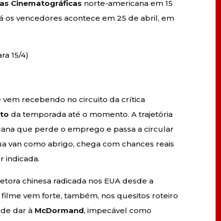
ias Cinematográficas
norte-americana em 15
á os vencedores acontece em 25 de abril, em
ra 15/4)
vem recebendo no circuito da crítica
ato
da temporada até o momento. A trajetória
ana que perde o emprego e passa a circular
sua van como abrigo, chega com chances reais
r indicada.
iretora chinesa radicada nos EUA desde a
o filme vem forte, também, nos quesitos roteiro
ode dar à
McDormand
, impecável como