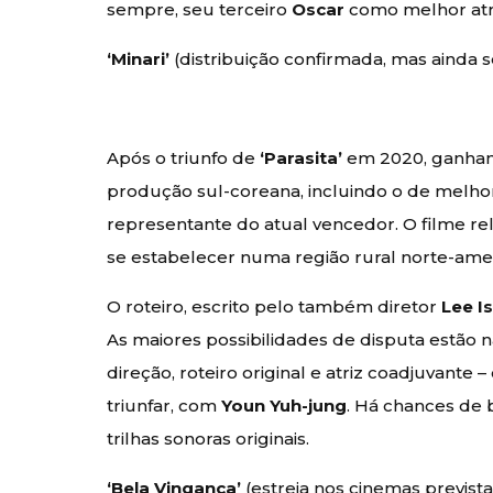
sempre, seu terceiro
Oscar
como melhor atr
‘Minari’
(distribuição confirmada, mas ainda s
Após o triunfo de
‘Parasita’
em 2020, ganhan
produção sul-coreana, incluindo o de melhor
representante do atual vencedor. O filme re
se estabelecer numa região rural norte-ame
O roteiro, escrito pelo também diretor
Lee I
As maiores possibilidades de disputa estão
direção, roteiro original e atriz coadjuvant
triunfar, com
Youn Yuh-jung
. Há chances de 
trilhas sonoras originais.
‘Bela Vingança’
(estreia nos cinemas prevista