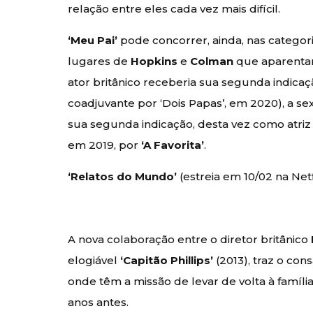
relação entre eles cada vez mais difícil.
‘Meu Pai’
pode concorrer, ainda, nas categor
lugares de
Hopkins
e
Colman
que aparentam 
ator britânico receberia sua segunda indica
coadjuvante por ‘Dois Papas’, em 2020), a sex
sua segunda indicação, desta vez como atri
em 2019, por
‘A Favorita’
.
‘Relatos do Mundo’
(estreia em 10/02 na Netf
A nova colaboração entre o diretor britânico
elogiável
‘Capitão Phillips’
(2013), traz o co
onde têm a missão de levar de volta à famíl
anos antes.